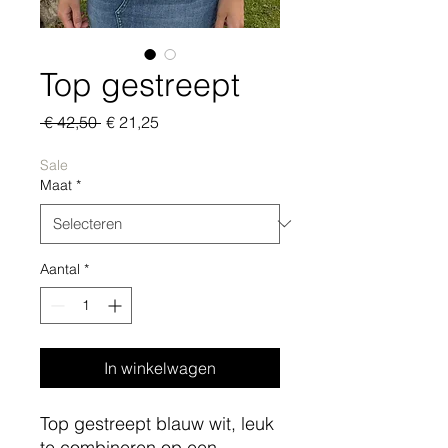
Top gestreept
Normale
Verkoopprijs
 € 42,50 
€ 21,25
prijs
Sale
Maat
*
Aantal
*
In winkelwagen
Top gestreept blauw wit, leuk
te combineren op een