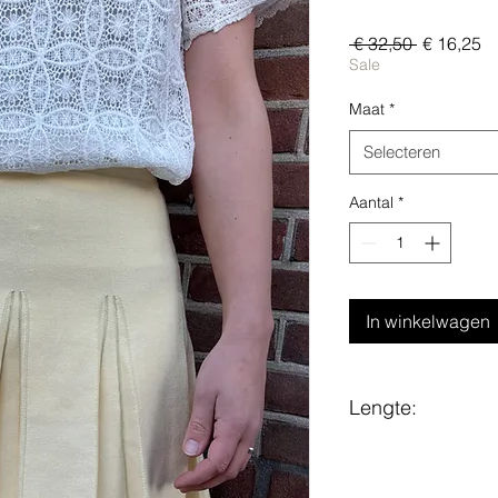
Normale
Ve
 € 32,50 
€ 16,25
prijs
Sale
Maat
*
Selecteren
Aantal
*
In winkelwagen
Lengte:
maat S/M en M/L be