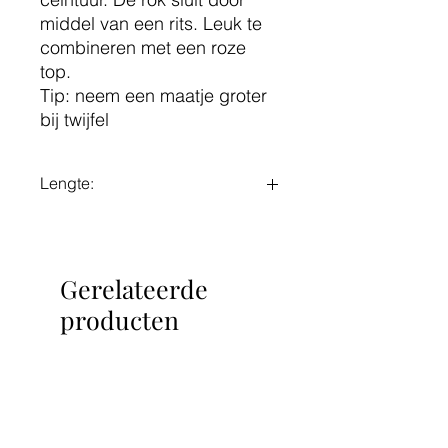
middel van een rits. Leuk te
combineren met een roze
top.
Tip: neem een maatje groter
bij twijfel
Lengte:
Maat S: 44 cm
Maat M: 45 cm
Maat L: 46 cm
Gerelateerde
producten
Nieuw!
Nieuw!