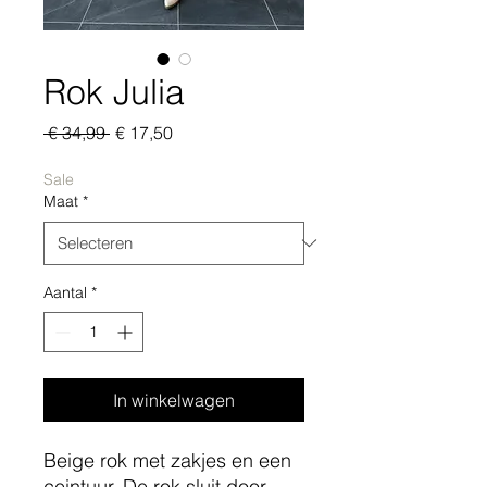
Rok Julia
Normale
Verkoopprijs
 € 34,99 
€ 17,50
prijs
Sale
Maat
*
Aantal
*
In winkelwagen
Beige rok met zakjes en een
ceintuur. De rok sluit door