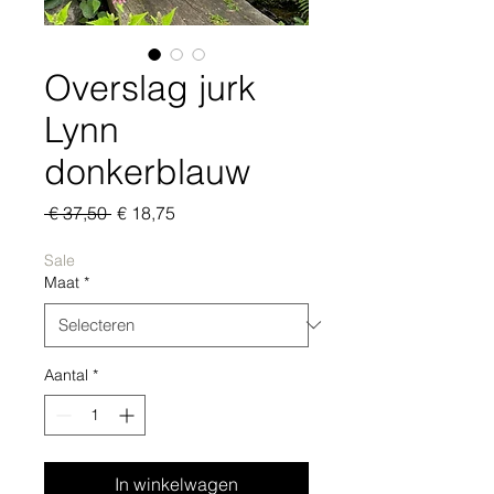
Overslag jurk
Lynn
donkerblauw
Normale
Verkoopprijs
 € 37,50 
€ 18,75
prijs
Sale
Maat
*
Aantal
*
In winkelwagen