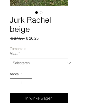
Jurk Rachel
beige
Normale
Verkoopprijs
 € 37,50 
€ 26,25
prijs
Zomersale
Maat
*
Aantal
*
In winkelwagen