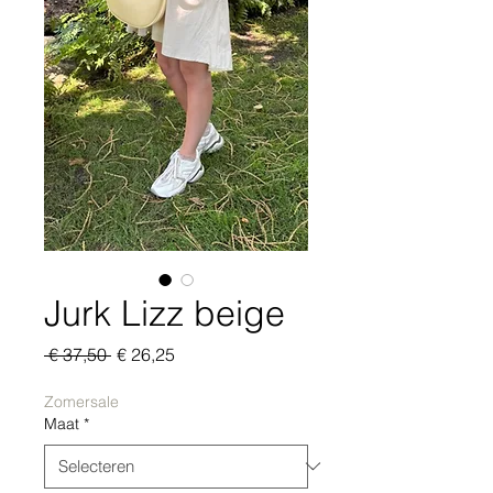
Jurk Lizz beige
Normale
Verkoopprijs
 € 37,50 
€ 26,25
prijs
Zomersale
Maat
*