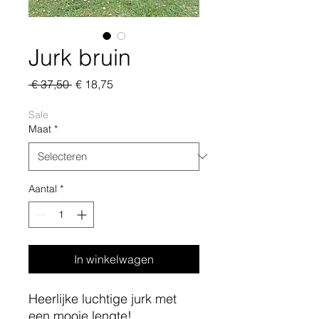
Jurk bruin
Normale
Verkoopprijs
 € 37,50 
€ 18,75
prijs
Sale
Maat
*
Aantal
*
In winkelwagen
Heerlijke luchtige jurk met
een mooie lengte!